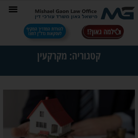
בס"ד
להורדת המדריך המקיף
למה גאון?!
לעסקאות נדל"ן לחצו
קטגוריה: מקרקעין