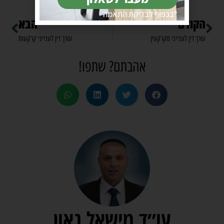
*בכפוף לבדיקת התאמה
הקודם
הבא
עורך דין לענייני מקרקעין
עורך דין לענייני קרקעות
אהבתם? שתפו!
עו״ד מישאל גאון