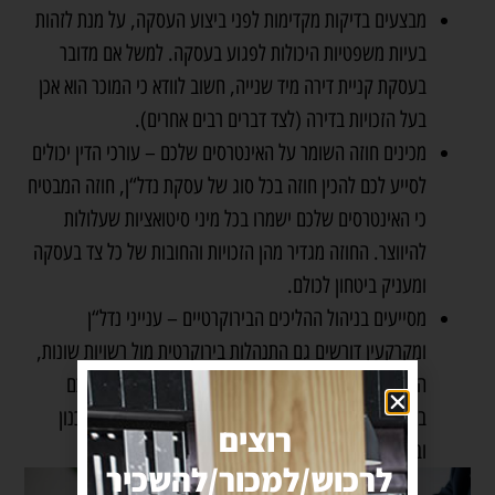
מבצעים בדיקות מקדימות לפני ביצוע העסקה, על מנת לזהות
בעיות משפטיות היכולות לפגוע בעסקה. למשל אם מדובר
בעסקת
קניית דירה מיד שנייה
, חשוב לוודא כי המוכר הוא אכן
בעל הזכויות בדירה (לצד דברים רבים אחרים).
מכינים חוזה השומר על האינטרסים שלכם – עורכי הדין יכולים
לסייע לכם להכין חוזה בכל סוג של עסקת נדל“ן, חוזה המבטיח
כי האינטרסים שלכם ישמרו בכל מיני סיטואציות שעלולות
להיווצר. החוזה מגדיר מהן הזכויות והחובות של כל צד בעסקה
ומעניק ביטחון לכולם.
מסייעים בניהול ההליכים הבירוקרטיים – ענייני נדל“ן
ומקרקעין דורשים גם התנהלות בירוקרטית מול רשויות שונות,
הכל בהתאם לסוג העסקה. עורך דין מקרקעין מסייע לכם
בהתנהלות מול בנקים, מנהל מקרקעי ישראל, ועדות תכנון
רוצים
ובנייה ועוד.
לרכוש/למכור/להשכיר