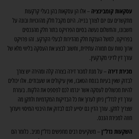
עסקאות קומבינציה
– אלו הן עסקאות בהן בעלי קרקעות
מתקשרים עם יזם לצורך בנייה. היזם מקבל חלק מהזכויות ובונה על
חשבונו, והתשלום נעשה בסיום הפרויקט בתור חלק מהנכסים
בפרויקט, למשל הענקת חלק מהדירות לבעלי הקרקע. זהו פרויקט
ארוך טווח עם תמורה עתידית, וחשוב לבצע את העסקה בליווי מלא של
עורך דין לדיני מקרקעין.
מכירת דירה
– על מנת למכור דירה בצורה קלה ומהירה יש צורך
לבדוק שאין בעיות בנסח הטאבו, ואין עיקולים או שעבודים. אלו יכולים
להיות מכשולים לעסקה אשר יגרמו לכם לפספס את הלקוח. בעזרת
עורך דין לנדל“ן ניתן לערוך את כל הבדיקות המקדמיות ולתקן מה
שצריך לתקן. עורך הדין גם יסייע לכם לבדוק את היבטי המיסוי ויערוך
חוזה למכירת הנכס.
השקעות נדל“ן
– משקיעים רבים מחפשים נדל“ן מניב. כלומר הם