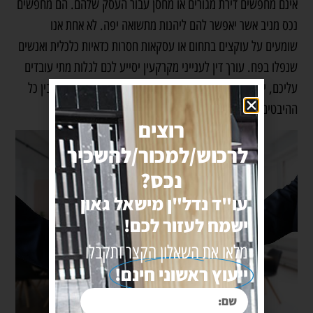
אינם מחפשים דירת מגורים או מחסן עבור העסק שלהם. הם מחפשים
נכס מניב אשר יאפשר להם ליהנות מתשואה יפה. לא אחת אנו
שומעים על עוקצים בתחום או עסקאות חסרות כדאיות כלכלית ואנשים
שנפלו בפח. עורך דין לענייני מקרקעין יסייע לכם לגלות מתי עובדים
עליכם, ילמד אתכם מהם הדברים שצריך לבדוק ויעזור לכם להבין כל
ההיבטים והעלויות העלולים להשפיע על כדאיות העסקה.
רוצים
לרכוש/למכור/להשכיר
נכס?
עו"ד נדל"ן מישאל גאון
ישמח לעזור לכם!
מלאו את השאלון הקצר ותקבלו
ייעוץ ראשוני חינם!