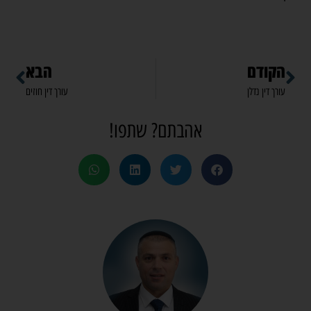
הקודם
הבא
עורך דין נדלן
עורך דין חוזים
אהבתם? שתפו!