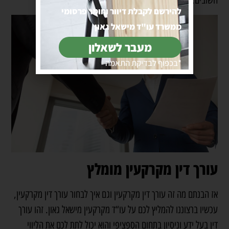
להירשם לקבלת דיוור וחומר פרסומי
ממשרד עו"ד מישאל גאון
מעבר לשאלון
*בכפוף לבדיקת התאמה
עורך דין מקרקעין מומלץ
אז הבנתם מה זה עורך דין מקרקעין וגם איך לבחור עורך דין מקרקעין,
עכשיו ברצוננו להמליץ לכם על
עו“ד מקרקעין
מישאל גאון. זהו עורך
דין בעל ידע וניסיון בתחום הספציפי והוא יכול לתת לכם את הליווי