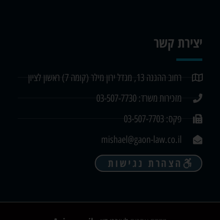
יצירת קשר
רחוב ההגנה 13, מגדל ירון מילר (קומה 7) ראשון לציון
מזכירות משרד: 03-507-7730
פקס: 03-507-7703
mishael@gaon-law.co.il
הצהרת נגישות