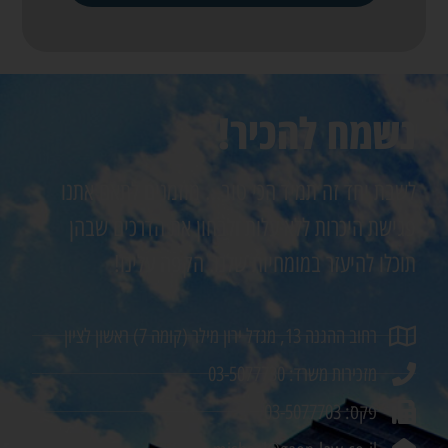
נשמח להכיר!
לשבת יחד זה תמיד הכי טוב… מוזמנים לתאם אתנו
פגישת היכרות ללא עלות ולבחון את הדרכים שבהן
תוכלו להיעזר במומחיות שלנו. הקפה עלינו!
רחוב ההגנה 13, מגדל ירון מילר (קומה 7) ראשון לציון
מזכירות משרד: 03-5077730
פקס: 03-5077703