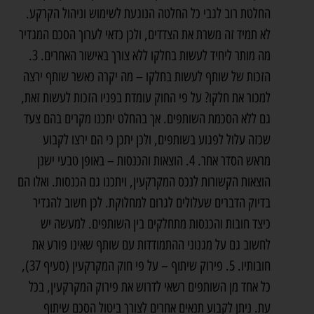
החלטת רוב לגבי כל החלטה הנוגעת לשימוש וניהול הקרקע.
לא תמיד זה משרת את הצדדים, ולכן כדאי לערוך הסכם המגדיר
מה מותר ליחיד לעשות בחלקו ללא צורך באישור האחרים. 3.
הזכות של שותף לעשות בחלקו – מה יקרה כאשר שותף ירצה
למכור את חלקו? על פי החוק עומדת בפניו הזכות לעשות זאת,
גם ללא הסכמת השותפים. אך בהחלט יתכנו מקרים בהם צעד
שכזה עלול לפגוע בשותפים, ולכן יתכן כי הם ירצו לקבוע
מראש הסדר אחר. 4. הוצאות והכנסות – באופן טבעי ישנן
הוצאות הקשורות לנכס המקרקעין, ויתכנו גם הכנסות. ואלו הם
בדיוק הדברים שעלולים לגרום למחלוקת. לכן חשוב להגדיר
כיצד חובות והכנסות מתחלקים בין השותפים. למעשה יש
לחשוב גם על מגנוני ההתמודדות עם שותף שאינו פורע את
חובותיו. 5. פירוק שיתוף – על פי חוק המקרקעין (סעיף 37),
כל אחד מן השותפים רשאי לדרוש את פירוק המקרקעין, בכל
עת. ניתן לקבוע תנאים אחרים לצורך ביטול הסכם שיתוף