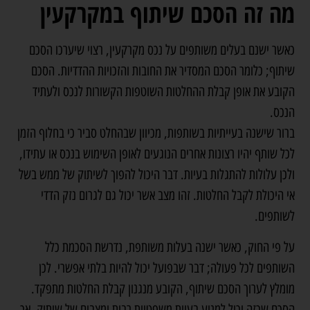
מה זה הסכם שיתוף במקרקעין
כאשר ישנם בעלים משותפים על נכס מקרקעין, רצוי שיערכו הסכם
שיתוף; כלומר הסכם המסדיר את החובות והזכויות ההדדיות. הסכם
הקובע את אופן קבלת ההחלטות השוטפות הקשורות לנכס ולעתיד
הנכס.
ברור שישנה בעייתיות בשותפות, מכיוון שבהחלט סביר כי בחלוף הזמן
לכל שותף יהיו רצונות אחרים הנוגעים לאופן השימוש בנכס או עתידו,
ולכן עלולות להתגלות בעיות. דבר היכול להפוך לשיתוק של ממש בשל
אי היכולת לקבל החלטות. זהו מצב אשר יכול גם לגרום נזק הדדי
לשותפים.
על פי החוק, כאשר ישנה בעלות משותפת, נדרשת הסכמת כלל
השותפים לכל פעולה; דבר שבפועל יכול להיות בלתי אפשרי. לכן
מומלץ לערוך הסכם שיתוף, הקובע מנגנון קבלת החלטות מתפקד.
הסכם שכזה יכול למנוע בעיות משפטיות רבות ומצבים של שיתוק. אך