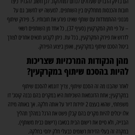
הם בדיוק הדברים שעלולים לגרום למחלוקת. לכן חשוב להגדיר כיצד
חובות והכנסות מתחלקים בין השותפים. למעשה יש לחשוב גם על
מגנוני ההתמודדות עם שותף שאינו פורע את חובותיו. 5. פירוק שיתוף
– על פי חוק המקרקעין (סעיף 37), כל אחד מן השותפים רשאי
לדרוש את פירוק המקרקעין, בכל עת. ניתן לקבוע תנאים אחרים לצורך
ביטול הסכם שיתוף במקרקעין, ואופן ביצוע הפירוק.
מהן הנקודות המרכזיות שצריכות
להיות בהסכם שיתוף במקרקעין?
לאחר שהבנו מה זה הסכם שיתוף, צריך דוגמא להסכם שיתוף
במקרקעין; אחת הדוגמאות השכיחות היא במקרים בהם נבנה קוטג‘ דו
משפחתי, שהוא בעצם 2 יחידות דיור על אותה חלקה. אך באותה מידה
אלו יכולים להיות מקרים בהם קבלן פשט את הרגל במהלך תהליך
הבנייה, ולא סיים את רישום הבית בטאבו (רישום כבית משותף).
במקרה זה בעלי הדירות רשומים כבעלי חלק יחסי בחלקה.