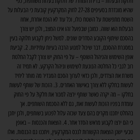
חלוקת הבעלות – ברירת המחדל של חלוקת בעלות משותפת, כפי
שהיא מוגדרת בסעיפים 27-28 לחוק המקרקעין קובעת כי הבעלות על
השטח מתפשטת על השטח כולו, וכל עוד לא הוכח אחרת, אחוז
הבעלות הוא שווה. כמובן שבפועל זהו אינו המצב, ולכן יש צורך
בהסכם שיתוף הקובע הסדרים שונים. למשל ניתן לקבוע חלוקה בעין
במסגרת ההסכם, דבר שיכול למנוע הרבה בעיות עתידיות. 2. קביעת
אופן השימוש והניהול השוטף – על פי החוק יש צורך לקבל החלטת
רוב לגבי כל החלטה הנוגעת לשימוש וניהול הקרקע. לא תמיד זה
משרת את הצדדים, ולכן כדאי לערוך הסכם המגדיר מה מותר ליחיד
לעשות בחלקו ללא צורך באישור האחרים. 3. הזכות של שותף לעשות
בחלקו – מה יקרה כאשר שותף ירצה למכור את חלקו? על פי החוק
עומדת בפניו הזכות לעשות זאת, גם ללא הסכמת השותפים. אך
בהחלט יתכנו מקרים בהם צעד שכזה עלול לפגוע בשותפים, ולכן יתכן
כי הם ירצו לקבוע מראש הסדר אחר. 4. הוצאות והכנסות – באופן
טבעי ישנן הוצאות הקשורות לנכס המקרקעין, ויתכנו גם הכנסות. ואלו