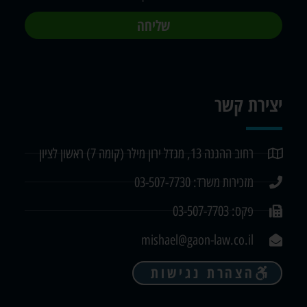
שליחה
יצירת קשר
רחוב ההגנה 13, מגדל ירון מילר (קומה 7) ראשון לציון
מזכירות משרד: 03-507-7730
פקס: 03-507-7703
mishael@gaon-law.co.il
הצהרת נגישות