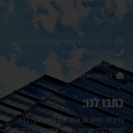
פגישת היכרות ללא עלות ולבחון את הדרכים שבהן
תוכלו להיעזר במומחיות שלנו. הקפה עלינו!
רחוב ההגנה 13, מגדל ירון מילר (קומה 7) ראשון לציון
מזכירות משרד: 03-5077730
פקס: 03-5077703
mishael@gaon-law.co.il
כתבו לנו:
עדיין לא בטוחים אם אתם רוצים לצאת לדרך? בדרך
לעסקת נדל"ן ויש לכם שאלות? אנחנו כאן עבורכם לכל